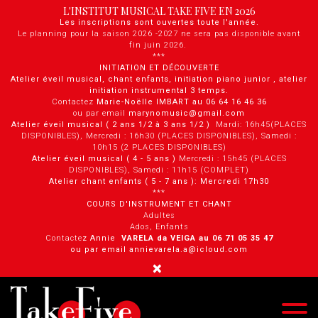
Panneau de gestion des cookies
L'INSTITUT MUSICAL TAKE FIVE EN 2026
Les inscriptions sont ouvertes toute l'année.
Le planning pour la saison 2026 -2027 ne sera pas disponible avant
fin juin 2026.
***
INITIATION ET DÉCOUVERTE
Atelier éveil musical, chant enfants, initiation piano junior , atelier
initiation instrumental 3 temps.
Contactez
Marie-Noëlle IMBART au 06 64 16 46 36
ou par email
marynomusic@gmail.com
Atelier éveil musical ( 2 ans 1/2 à 3 ans 1/2 )
Mardi: 16h45(PLACES
DISPONIBLES), Mercredi : 16h30 (PLACES DISPONIBLES), Samedi :
10h15 (2 PLACES DISPONIBLES)
Atelier éveil musical ( 4 - 5 ans )
Mercredi : 15h45 (PLACES
DISPONIBLES), Samedi : 11h15 (COMPLET)
Atelier chant enfants ( 5 - 7 ans ): Mercredi 17h30
***
COURS D'INSTRUMENT ET CHANT
Adultes
Ados, Enfants
Contacte
z Annie
VARELA da VEIGA au 0 6 71 05 35 47
ou par email annievarela.a@icloud.com
×