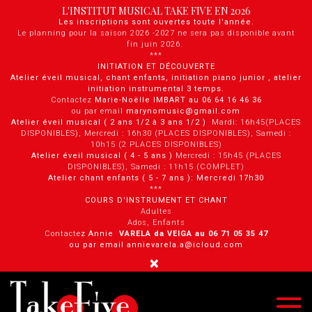
Panneau de gestion des cookies
L'INSTITUT MUSICAL TAKE FIVE EN 2026
Les inscriptions sont ouvertes toute l'année.
Le planning pour la saison 2026 -2027 ne sera pas disponible avant
fin juin 2026.
***
INITIATION ET DÉCOUVERTE
Atelier éveil musical, chant enfants, initiation piano junior , atelier
initiation instrumental 3 temps.
Contactez
Marie-Noëlle IMBART au 06 64 16 46 36
ou par email
marynomusic@gmail.com
Atelier éveil musical ( 2 ans 1/2 à 3 ans 1/2 )
Mardi: 16h45(PLACES
DISPONIBLES), Mercredi : 16h30 (PLACES DISPONIBLES), Samedi :
10h15 (2 PLACES DISPONIBLES)
Atelier éveil musical ( 4 - 5 ans )
Mercredi : 15h45 (PLACES
DISPONIBLES), Samedi : 11h15 (COMPLET)
Atelier chant enfants ( 5 - 7 ans ): Mercredi 17h30
***
COURS D'INSTRUMENT ET CHANT
Adultes
Ados, Enfants
Contacte
z Annie
VARELA da VEIGA au 0 6 71 05 35 47
ou par email annievarela.a@icloud.com
×