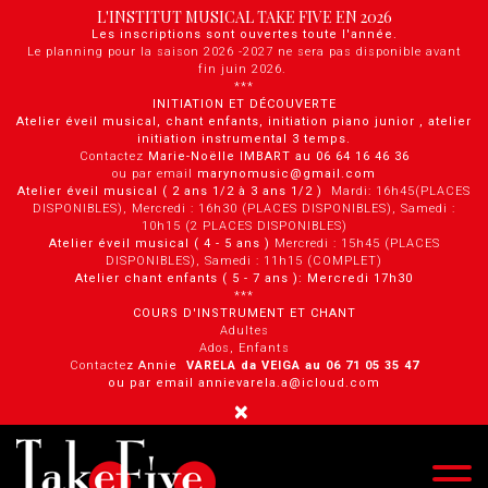
Panneau de gestion des cookies
L'INSTITUT MUSICAL TAKE FIVE EN 2026
Les inscriptions sont ouvertes toute l'année.
Le planning pour la saison 2026 -2027 ne sera pas disponible avant
fin juin 2026.
***
INITIATION ET DÉCOUVERTE
Atelier éveil musical, chant enfants, initiation piano junior , atelier
initiation instrumental 3 temps.
Contactez
Marie-Noëlle IMBART au 06 64 16 46 36
ou par email
marynomusic@gmail.com
Atelier éveil musical ( 2 ans 1/2 à 3 ans 1/2 )
Mardi: 16h45(PLACES
DISPONIBLES), Mercredi : 16h30 (PLACES DISPONIBLES), Samedi :
10h15 (2 PLACES DISPONIBLES)
Atelier éveil musical ( 4 - 5 ans )
Mercredi : 15h45 (PLACES
DISPONIBLES), Samedi : 11h15 (COMPLET)
Atelier chant enfants ( 5 - 7 ans ): Mercredi 17h30
***
COURS D'INSTRUMENT ET CHANT
Adultes
Ados, Enfants
Contacte
z Annie
VARELA da VEIGA au 0 6 71 05 35 47
ou par email annievarela.a@icloud.com
×