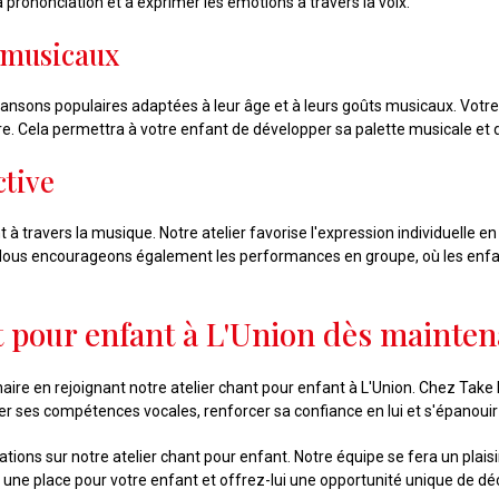
a prononciation et à exprimer les émotions à travers la voix.
s musicaux
ansons populaires adaptées à leur âge et à leurs goûts musicaux. Votre 
core. Cela permettra à votre enfant de développer sa palette musicale et 
ctive
 travers la musique. Notre atelier favorise l'expression individuelle 
al. Nous encourageons également les performances en groupe, où les enf
t pour enfant à L'Union dès mainten
aire en rejoignant notre atelier chant pour enfant à L'Union. Chez Tak
er ses compétences vocales, renforcer sa confiance en lui et s'épanouir
tions sur notre atelier chant pour enfant. Notre équipe se fera un plais
une place pour votre enfant et offrez-lui une opportunité unique de déc