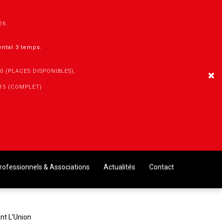
026.
mental 3 temps.
30 (PLACES DISPONIBLES),
×
h15 (COMPLET)
rofessionnels & Associations
Actualités
Contact
ant L'Union