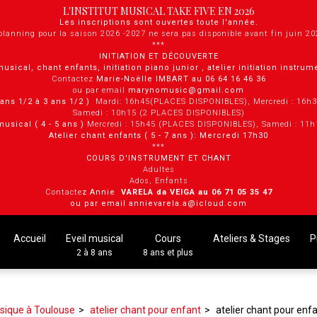
L'INSTITUT MUSICAL TAKE FIVE EN 2026
Les inscriptions sont ouvertes toute l'année.
planning pour la saison 2026 -2027 ne sera pas disponible avant fin juin 2
***
INITIATION ET DÉCOUVERTE
musical, chant enfants, initiation piano junior , atelier initiation instru
Contactez
Marie-Noëlle IMBART au 06 64 16 46 36
ou par email
marynomusic@gmail.com
2 ans 1/2 à 3 ans 1/2 )
Mardi: 16h45(PLACES DISPONIBLES), Mercredi : 16h
Samedi : 10h15 (2 PLACES DISPONIBLES)
musical ( 4 - 5 ans )
Mercredi : 15h45 (PLACES DISPONIBLES), Samedi : 11
Atelier chant enfants ( 5 - 7 ans ): Mercredi 17h30
***
COURS D'INSTRUMENT ET CHANT
Adultes
Ados, Enfants
Contacte
z Annie
VARELA da VEIGA au 0 6 71 05 35 47
ou par email annievarela.a@icloud.com
Accueil
Eveil musical
Cours
Ateliers & Stages
P
2 à 8 ans
8 ans et plus
sique à Toulouse
atelier chant pour enfant
atelier chant pour enf