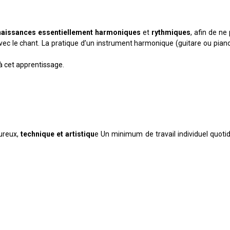
aissances essentiellement harmoniques
et
rythmiques
, afin de ne
e avec le chant. La pratique d’un instrument harmonique (guitare ou piano
à cet apprentissage.
ureux,
technique et artistiqu
e Un minimum de travail individuel quotid