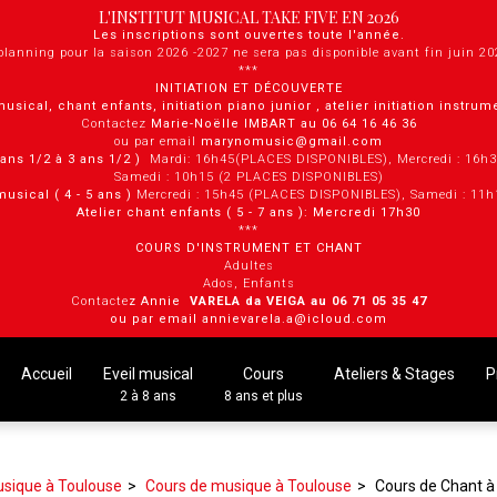
L'INSTITUT MUSICAL TAKE FIVE EN 2026
Les inscriptions sont ouvertes toute l'année.
planning pour la saison 2026 -2027 ne sera pas disponible avant fin juin 2
***
INITIATION ET DÉCOUVERTE
musical, chant enfants, initiation piano junior , atelier initiation instru
Contactez
Marie-Noëlle IMBART au 06 64 16 46 36
ou par email
marynomusic@gmail.com
2 ans 1/2 à 3 ans 1/2 )
Mardi: 16h45(PLACES DISPONIBLES), Mercredi : 16h
Samedi : 10h15 (2 PLACES DISPONIBLES)
musical ( 4 - 5 ans )
Mercredi : 15h45 (PLACES DISPONIBLES), Samedi : 11
Atelier chant enfants ( 5 - 7 ans ): Mercredi 17h30
***
COURS D'INSTRUMENT ET CHANT
Adultes
Ados, Enfants
Contacte
z Annie
VARELA da VEIGA au 0 6 71 05 35 47
ou par email annievarela.a@icloud.com
Accueil
Eveil musical
Cours
Ateliers & Stages
P
2 à 8 ans
8 ans et plus
usique à Toulouse
Cours de musique à Toulouse
Cours de Chant à