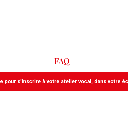
FAQ
ge pour s’inscrire à votre atelier vocal, dans votre
mémoriser et de repérer facilement les
cierez de partitions et serez guidés