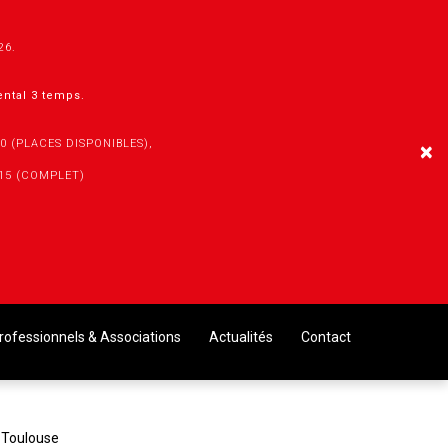
026.
mental 3 temps.
30 (PLACES DISPONIBLES),
×
h15 (COMPLET)
rofessionnels & Associations
Actualités
Contact
 Toulouse