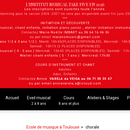
L'INSTITUT MUSICAL TAKE FIVE EN 2026
Les inscriptions sont ouvertes toute l'année.
planning pour la saison 2026 -2027 ne sera pas disponible avant fin juin 2
***
INITIATION ET DÉCOUVERTE
musical, chant enfants, initiation piano junior , atelier initiation instru
Contactez
Marie-Noëlle IMBART au 06 64 16 46 36
ou par email
marynomusic@gmail.com
2 ans 1/2 à 3 ans 1/2 )
Mardi: 16h45(PLACES DISPONIBLES), Mercredi : 16h
Samedi : 10h15 (2 PLACES DISPONIBLES)
musical ( 4 - 5 ans )
Mercredi : 15h45 (PLACES DISPONIBLES), Samedi : 11
Atelier chant enfants ( 5 - 7 ans ): Mercredi 17h30
***
COURS D'INSTRUMENT ET CHANT
Adultes
Ados, Enfants
Contacte
z Annie
VARELA da VEIGA au 0 6 71 05 35 47
ou par email annievarela.a@icloud.com
Accueil
Eveil musical
Cours
Ateliers & Stages
P
2 à 8 ans
8 ans et plus
Ecole de musique à Toulouse
chorale