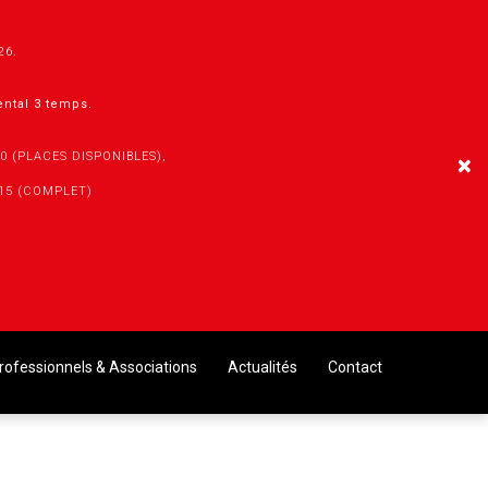
026.
mental 3 temps.
30 (PLACES DISPONIBLES),
×
h15 (COMPLET)
rofessionnels & Associations
Actualités
Contact