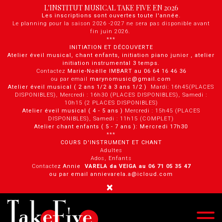
Panneau de gestion des cookies
L'INSTITUT MUSICAL TAKE FIVE EN 2026
Les inscriptions sont ouvertes toute l'année.
Le planning pour la saison 2026 -2027 ne sera pas disponible avant
fin juin 2026.
***
INITIATION ET DÉCOUVERTE
Atelier éveil musical, chant enfants, initiation piano junior , atelier
initiation instrumental 3 temps.
Contactez
Marie-Noëlle IMBART au 06 64 16 46 36
ou par email
marynomusic@gmail.com
Atelier éveil musical ( 2 ans 1/2 à 3 ans 1/2 )
Mardi: 16h45(PLACES
DISPONIBLES), Mercredi : 16h30 (PLACES DISPONIBLES), Samedi :
10h15 (2 PLACES DISPONIBLES)
Atelier éveil musical ( 4 - 5 ans )
Mercredi : 15h45 (PLACES
DISPONIBLES), Samedi : 11h15 (COMPLET)
Atelier chant enfants ( 5 - 7 ans ): Mercredi 17h30
***
COURS D'INSTRUMENT ET CHANT
Adultes
Ados, Enfants
Contacte
z Annie
VARELA da VEIGA au 0 6 71 05 35 47
ou par email annievarela.a@icloud.com
×