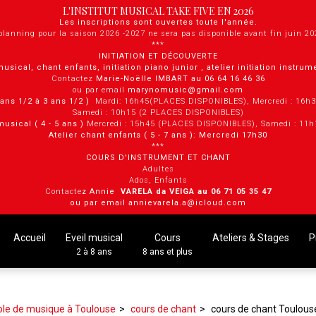
L'INSTITUT MUSICAL TAKE FIVE EN 2026
Les inscriptions sont ouvertes toute l'année.
planning pour la saison 2026 -2027 ne sera pas disponible avant fin juin 2
***
INITIATION ET DÉCOUVERTE
musical, chant enfants, initiation piano junior , atelier initiation instru
Contactez
Marie-Noëlle IMBART au 06 64 16 46 36
ou par email
marynomusic@gmail.com
2 ans 1/2 à 3 ans 1/2 )
Mardi: 16h45(PLACES DISPONIBLES), Mercredi : 16h
Samedi : 10h15 (2 PLACES DISPONIBLES)
musical ( 4 - 5 ans )
Mercredi : 15h45 (PLACES DISPONIBLES), Samedi : 11
Atelier chant enfants ( 5 - 7 ans ): Mercredi 17h30
***
COURS D'INSTRUMENT ET CHANT
Adultes
Ados, Enfants
Contacte
z Annie
VARELA da VEIGA au 0 6 71 05 35 47
ou par email annievarela.a@icloud.com
Accueil
Eveil musical
Cours
Ateliers & Stages
P
2 à 8 ans
8 ans et plus
ole de musique à Toulouse
cours de chant
cours de chant Toulous