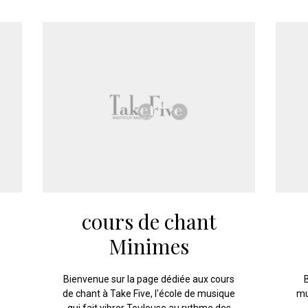
cours de chant
Minimes
Bienvenue sur la page dédiée aux cours
de chant à Take Five, l'école de musique
mu
qui fait vibrer Toulouse au rythme des