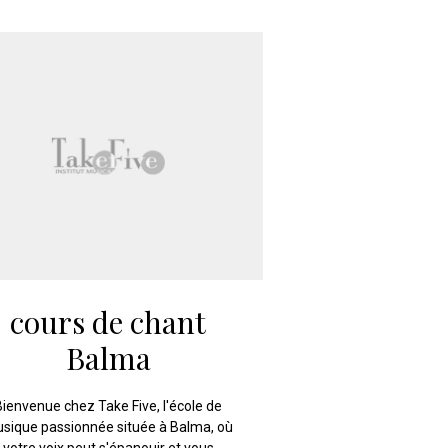
cours de chant
Balma
Bienvenue chez Take Five, l'école de
sique passionnée située à Balma, où
votre voix peut s'épanouir et vous