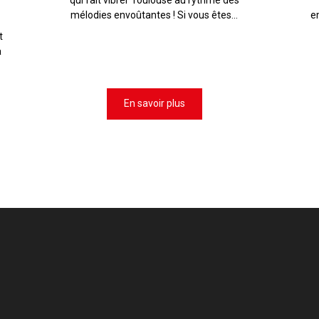
mélodies envoûtantes ! Si vous êtes...
e
t
à
En savoir plus