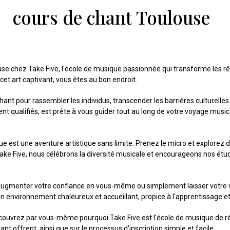
cours de chant Toulouse
se chez Take Five, l'école de musique passionnée qui transforme les rêv
cet art captivant, vous êtes au bon endroit.
t pour rassembler les individus, transcender les barrières culturelles 
 qualifiés, est prête à vous guider tout au long de votre voyage musi
t une aventure artistique sans limite. Prenez le micro et explorez de
ke Five, nous célébrons la diversité musicale et encourageons nos étudia
augmenter votre confiance en vous-même ou simplement laisser votre v
'un environnement chaleureux et accueillant, propice à l'apprentissage e
vrez par vous-même pourquoi Take Five est l'école de musique de réf
t offrent, ainsi que sur le processus d'inscription simple et facile.