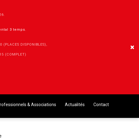
026.
mental 3 temps.
30 (PLACES DISPONIBLES),
×
h15 (COMPLET)
rofessionnels & Associations
Actualités
Contact
e