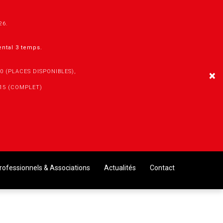
026.
mental 3 temps.
30 (PLACES DISPONIBLES),
×
h15 (COMPLET)
rofessionnels & Associations
Actualités
Contact