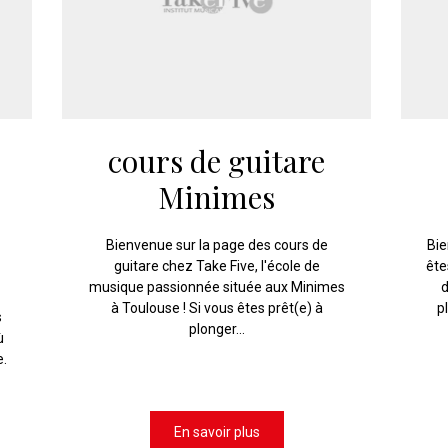
cours de guitare
Minimes
Bienvenue sur la page des cours de
Bie
guitare chez Take Five, l'école de
ête
musique passionnée située aux Minimes
d
à Toulouse ! Si vous êtes prêt(e) à
p
s
plonger...
ù
e.
En savoir plus