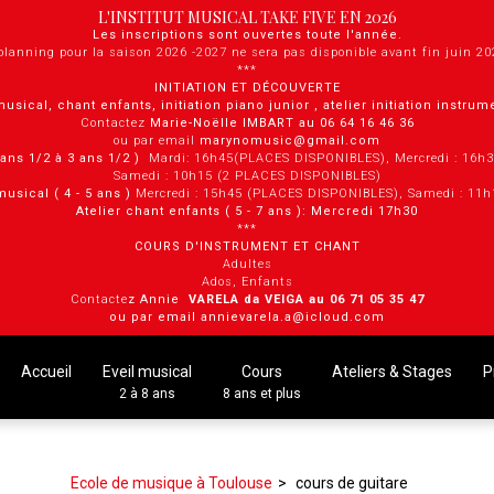
L'INSTITUT MUSICAL TAKE FIVE EN 2026
Les inscriptions sont ouvertes toute l'année.
planning pour la saison 2026 -2027 ne sera pas disponible avant fin juin 2
***
INITIATION ET DÉCOUVERTE
musical, chant enfants, initiation piano junior , atelier initiation instru
Contactez
Marie-Noëlle IMBART au 06 64 16 46 36
ou par email
marynomusic@gmail.com
2 ans 1/2 à 3 ans 1/2 )
Mardi: 16h45(PLACES DISPONIBLES), Mercredi : 16h
Samedi : 10h15 (2 PLACES DISPONIBLES)
musical ( 4 - 5 ans )
Mercredi : 15h45 (PLACES DISPONIBLES), Samedi : 11
Atelier chant enfants ( 5 - 7 ans ): Mercredi 17h30
***
COURS D'INSTRUMENT ET CHANT
Adultes
Ados, Enfants
Contacte
z Annie
VARELA da VEIGA au 0 6 71 05 35 47
ou par email annievarela.a@icloud.com
Accueil
Eveil musical
Cours
Ateliers & Stages
P
2 à 8 ans
8 ans et plus
Ecole de musique à Toulouse
cours de guitare