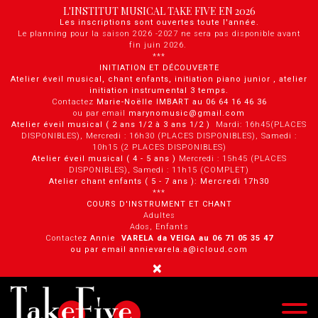
Panneau de gestion des cookies
L'INSTITUT MUSICAL TAKE FIVE EN 2026
Les inscriptions sont ouvertes toute l'année.
Le planning pour la saison 2026 -2027 ne sera pas disponible avant
fin juin 2026.
***
INITIATION ET DÉCOUVERTE
Atelier éveil musical, chant enfants, initiation piano junior , atelier
initiation instrumental 3 temps.
Contactez
Marie-Noëlle IMBART au 06 64 16 46 36
ou par email
marynomusic@gmail.com
Atelier éveil musical ( 2 ans 1/2 à 3 ans 1/2 )
Mardi: 16h45(PLACES
DISPONIBLES), Mercredi : 16h30 (PLACES DISPONIBLES), Samedi :
10h15 (2 PLACES DISPONIBLES)
Atelier éveil musical ( 4 - 5 ans )
Mercredi : 15h45 (PLACES
DISPONIBLES), Samedi : 11h15 (COMPLET)
Atelier chant enfants ( 5 - 7 ans ): Mercredi 17h30
***
COURS D'INSTRUMENT ET CHANT
Adultes
Ados, Enfants
Contacte
z Annie
VARELA da VEIGA au 0 6 71 05 35 47
ou par email annievarela.a@icloud.com
×