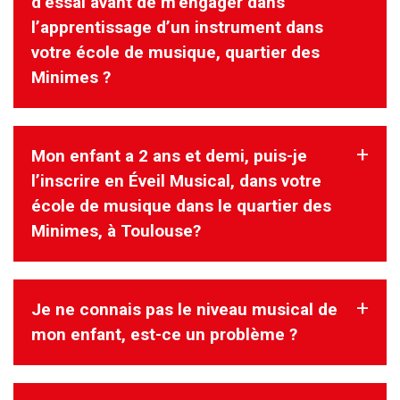
d’essai avant de m’engager dans
Il n’est pas dissocié de l’instrument, il est dès les premiers
l’apprentissage d’un instrument dans
cours intégré comme un dessin
votre école de musique, quartier des
correspondant à un geste et à un son, il est aussi chanté.
Minimes ?
Mon enfant a 2 ans et demi, puis-je
Oui !Vous pouvez réserver directement sur le formulaire.
Votre rencontre avec le directeur pédagogique tient lieu de
l’inscrire en Éveil Musical, dans votre
cours d’essai.
école de musique dans le quartier des
Minimes, à Toulouse?
Je ne connais pas le niveau musical de
Il est possible d’inscrire un enfant à 2 ans et demi.
Préalablement à l’inscription, nous proposons une rencontre
mon enfant, est-ce un problème ?
avec l’enfant sur un atelier afin
d’évaluer sa maturité et de choisir le niveau adapté.