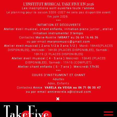
Panneau de gestion des cookies
L'INSTITUT MUSICAL TAKE FIVE EN 2026
Les inscriptions sont ouvertes toute l'année.
Le planning pour la saison 2026 -2027 ne sera pas disponible avant
fin juin 2026.
***
INITIATION ET DÉCOUVERTE
Atelier éveil musical, chant enfants, initiation piano junior , atelier
initiation instrumental 3 temps.
Contactez
Marie-Noëlle IMBART au 06 64 16 46 36
ou par email
marynomusic@gmail.com
Atelier éveil musical ( 2 ans 1/2 à 3 ans 1/2 )
Mardi: 16h45(PLACES
DISPONIBLES), Mercredi : 16h30 (PLACES DISPONIBLES), Samedi :
10h15 (2 PLACES DISPONIBLES)
Atelier éveil musical ( 4 - 5 ans )
Mercredi : 15h45 (PLACES
DISPONIBLES), Samedi : 11h15 (COMPLET)
Atelier chant enfants ( 5 - 7 ans ): Mercredi 17h30
***
COURS D'INSTRUMENT ET CHANT
Adultes
Ados, Enfants
Contacte
z Annie
VARELA da VEIGA au 0 6 71 05 35 47
ou par email annievarela.a@icloud.com
×