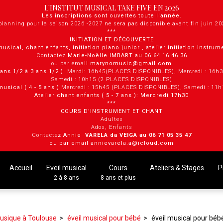
L'INSTITUT MUSICAL TAKE FIVE EN 2026
Les inscriptions sont ouvertes toute l'année.
planning pour la saison 2026 -2027 ne sera pas disponible avant fin juin 2
***
INITIATION ET DÉCOUVERTE
musical, chant enfants, initiation piano junior , atelier initiation instru
Contactez
Marie-Noëlle IMBART au 06 64 16 46 36
ou par email
marynomusic@gmail.com
2 ans 1/2 à 3 ans 1/2 )
Mardi: 16h45(PLACES DISPONIBLES), Mercredi : 16h
Samedi : 10h15 (2 PLACES DISPONIBLES)
musical ( 4 - 5 ans )
Mercredi : 15h45 (PLACES DISPONIBLES), Samedi : 11
Atelier chant enfants ( 5 - 7 ans ): Mercredi 17h30
***
COURS D'INSTRUMENT ET CHANT
Adultes
Ados, Enfants
Contacte
z Annie
VARELA da VEIGA au 0 6 71 05 35 47
ou par email annievarela.a@icloud.com
Accueil
Eveil musical
Cours
Ateliers & Stages
P
2 à 8 ans
8 ans et plus
usique à Toulouse
éveil musical pour bébé
éveil musical pour bé