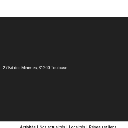
27 Bd des Minimes, 31200 Toulouse
Activités
Nos actualités
Localités
Réseau et liens