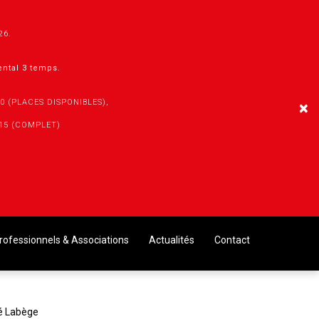
026.
mental 3 temps.
30 (PLACES DISPONIBLES),
×
h15 (COMPLET)
rofessionnels & Associations
Actualités
Contact
bé Labège