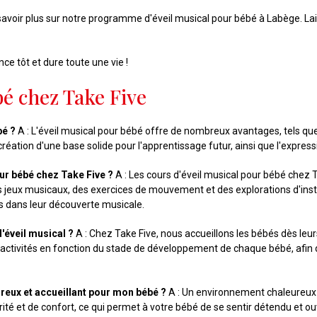
savoir plus sur notre programme d'éveil musical pour bébé à Labège. L
e tôt et dure toute une vie !
bé chez Take Five
bé ?
A : L'éveil musical pour bébé offre de nombreux avantages, tels q
 création d'une base solide pour l'apprentissage futur, ainsi que l'expres
ur bébé chez Take Five ?
A : Les cours d'éveil musical pour bébé chez 
 des jeux musicaux, des exercices de mouvement et des explorations d'in
s dans leur découverte musicale.
'éveil musical ?
A : Chez Take Five, nous accueillons les bébés dès leur
ctivités en fonction du stade de développement de chaque bébé, afin d
ureux et accueillant pour mon bébé ?
A : Un environnement chaleureux et
ité et de confort, ce qui permet à votre bébé de se sentir détendu et ouv