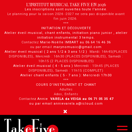
Panneau de gestion des cookies
L'INSTITUT MUSICAL TAKE FIVE EN 2026
Les inscriptions sont ouvertes toute l'année.
Le planning pour la saison 2026 -2027 ne sera pas disponible avant
fin juin 2026.
***
INITIATION ET DÉCOUVERTE
Atelier éveil musical, chant enfants, initiation piano junior , atelier
initiation instrumental 3 temps.
Contactez
Marie-Noëlle IMBART au 06 64 16 46 36
ou par email
marynomusic@gmail.com
Atelier éveil musical ( 2 ans 1/2 à 3 ans 1/2 )
Mardi: 16h45(PLACES
DISPONIBLES), Mercredi : 16h30 (PLACES DISPONIBLES), Samedi :
10h15 (2 PLACES DISPONIBLES)
Atelier éveil musical ( 4 - 5 ans )
Mercredi : 15h45 (PLACES
DISPONIBLES), Samedi : 11h15 (COMPLET)
Atelier chant enfants ( 5 - 7 ans ): Mercredi 17h30
***
COURS D'INSTRUMENT ET CHANT
Adultes
Ados, Enfants
Contacte
z Annie
VARELA da VEIGA au 0 6 71 05 35 47
ou par email annievarela.a@icloud.com
×