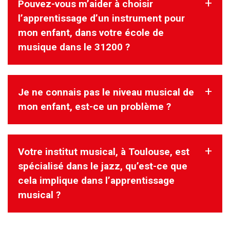
Pouvez-vous m’aider à choisir
Votre rencontre avec le directeur pédagogique tient lieu de
cours d’essai.
l’apprentissage d’un instrument pour
mon enfant, dans votre école de
musique dans le 31200 ?
Il est possible d’inscrire un enfant à 2 ans et demi.
Je ne connais pas le niveau musical de
Préalablement à l’inscription, nous proposons une rencontre
avec l’enfant sur un atelier afin
mon enfant, est-ce un problème ?
d’évaluer sa maturité et de choisir le niveau adapté.
Non, cela n’est pas un problème.
Votre institut musical, à Toulouse, est
Le rendez-vous programmé avec le directeur pédagogique
permet d’évaluer le niveau mais
spécialisé dans le jazz, qu’est-ce que
aussi la motivation de l’enfant.
cela implique dans l’apprentissage
musical ?
Notre Institut Take Five n’est pas spécialisé dans le Jazz,