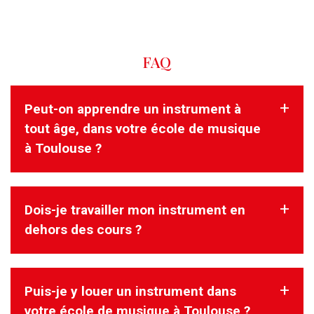
FAQ
Peut-on apprendre un instrument à
tout âge, dans votre école de musique
à Toulouse ?
Dois-je travailler mon instrument en
On peut démarrer l’apprentissage d’un instrument à tout à
âge.
dehors des cours ?
Il est important pour nous de comprendre votre objectif afin
de vous aider dans cette
démarche.
Oui. Il est primordial et obligatoire de travailler son
Puis-je y louer un instrument dans
instrument en dehors des cours, lorsque
vous êtes dans l’apprentissage d’un instrument.
votre école de musique à Toulouse ?