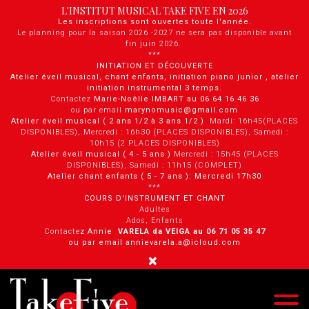
Panneau de gestion des cookies
L'INSTITUT MUSICAL TAKE FIVE EN 2026
Les inscriptions sont ouvertes toute l'année.
Le planning pour la saison 2026 -2027 ne sera pas disponible avant
fin juin 2026.
***
INITIATION ET DÉCOUVERTE
Atelier éveil musical, chant enfants, initiation piano junior , atelier
initiation instrumental 3 temps.
Contactez
Marie-Noëlle IMBART au 06 64 16 46 36
ou par email
marynomusic@gmail.com
Atelier éveil musical ( 2 ans 1/2 à 3 ans 1/2 )
Mardi: 16h45(PLACES
DISPONIBLES), Mercredi : 16h30 (PLACES DISPONIBLES), Samedi :
10h15 (2 PLACES DISPONIBLES)
Atelier éveil musical ( 4 - 5 ans )
Mercredi : 15h45 (PLACES
DISPONIBLES), Samedi : 11h15 (COMPLET)
Atelier chant enfants ( 5 - 7 ans ): Mercredi 17h30
***
COURS D'INSTRUMENT ET CHANT
Adultes
Ados, Enfants
Contacte
z Annie
VARELA da VEIGA au 0 6 71 05 35 47
ou par email annievarela.a@icloud.com
×