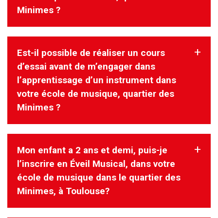
Minimes ?
magasins d’instruments de musique à
Toulouse et vous accompagner dans le choix d’une guitare,
d’un saxophone ou autres
instruments, en fonction de votre niveau et/ besoin.
Est-il possible de réaliser un cours
Oui. Le solfège est un langage permettant de partager et
pratiquer la musique.
d’essai avant de m’engager dans
Il n’est pas dissocié de l’instrument, il est dès les premiers
l’apprentissage d’un instrument dans
cours intégré comme un dessin
votre école de musique, quartier des
correspondant à un geste et à un son, il est aussi chanté.
Minimes ?
Mon enfant a 2 ans et demi, puis-je
Oui !Vous pouvez réserver directement sur le formulaire.
Votre rencontre avec le directeur pédagogique tient lieu de
l’inscrire en Éveil Musical, dans votre
cours d’essai.
école de musique dans le quartier des
Minimes, à Toulouse?