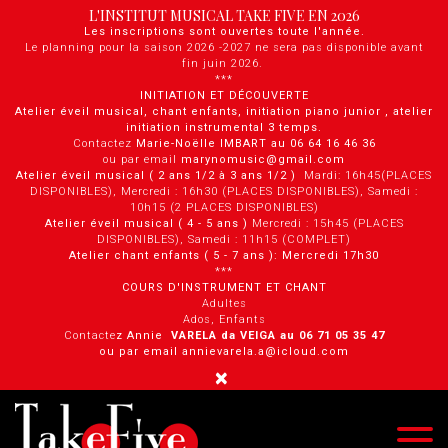
Panneau de gestion des cookies
L'INSTITUT MUSICAL TAKE FIVE EN 2026
Les inscriptions sont ouvertes toute l'année.
Le planning pour la saison 2026 -2027 ne sera pas disponible avant
fin juin 2026.
***
INITIATION ET DÉCOUVERTE
Atelier éveil musical, chant enfants, initiation piano junior , atelier
initiation instrumental 3 temps.
Contactez
Marie-Noëlle IMBART au 06 64 16 46 36
ou par email
marynomusic@gmail.com
Atelier éveil musical ( 2 ans 1/2 à 3 ans 1/2 )
Mardi: 16h45(PLACES
DISPONIBLES), Mercredi : 16h30 (PLACES DISPONIBLES), Samedi :
10h15 (2 PLACES DISPONIBLES)
Atelier éveil musical ( 4 - 5 ans )
Mercredi : 15h45 (PLACES
DISPONIBLES), Samedi : 11h15 (COMPLET)
Atelier chant enfants ( 5 - 7 ans ): Mercredi 17h30
***
COURS D'INSTRUMENT ET CHANT
Adultes
Ados, Enfants
Contacte
z Annie
VARELA da VEIGA au 0 6 71 05 35 47
ou par email annievarela.a@icloud.com
×