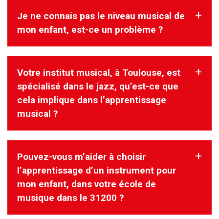
Je ne connais pas le niveau musical de
Il est possible d’inscrire un enfant à 2 ans et demi.
Préalablement à l’inscription, nous proposons une rencontre
mon enfant, est-ce un problème ?
avec l’enfant sur un atelier afin
d’évaluer sa maturité et de choisir le niveau adapté.
Votre institut musical, à Toulouse, est
Non, cela n’est pas un problème.
Le rendez-vous programmé avec le directeur pédagogique
spécialisé dans le jazz, qu’est-ce que
permet d’évaluer le niveau mais
cela implique dans l’apprentissage
aussi la motivation de l’enfant.
musical ?
Notre Institut Take Five n’est pas spécialisé dans le Jazz,
Pouvez-vous m’aider à choisir
même si le nom peut le faire
penser.
l’apprentissage d’un instrument pour
Nous enseignons la musique, dans son ensemble.
mon enfant, dans votre école de
Nous privilégions les bases classiques afin de garantir à nos
musique dans le 31200 ?
élèves l’autonomie dans leur
pratique.
La culture musicale tient une grande place dans notre