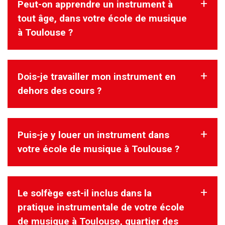
Peut-on apprendre un instrument à
tout âge, dans votre école de musique
à Toulouse ?
Dois-je travailler mon instrument en
On peut démarrer l’apprentissage d’un instrument à tout à
âge.
dehors des cours ?
Il est important pour nous de comprendre votre objectif afin
de vous aider dans cette
démarche.
Puis-je y louer un instrument dans
Oui. Il est primordial et obligatoire de travailler son
instrument en dehors des cours, lorsque
votre école de musique à Toulouse ?
vous êtes dans l’apprentissage d’un instrument.
En travaillant même 10 minutes par jour, vos progrès seront
évidents.
Une absence d’implication individuelle en dehors des cours
Le solfège est-il inclus dans la
Nous ne proposons pas d’instruments à la location dans
est contreproductive et n’est
notre école de musique dans le
pratique instrumentale de votre école
respectueux ni de votre démarche d’apprentissage, ni du
quartier des Minimes.
professeur qui vous accompagne.
de musique à Toulouse, quartier des
Cependant, nous pouvons vous recommander des