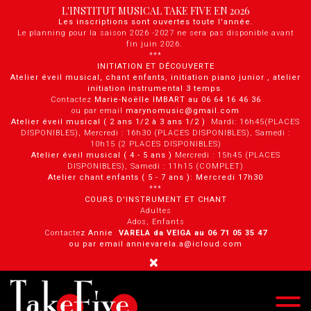
Panneau de gestion des cookies
L'INSTITUT MUSICAL TAKE FIVE EN 2026
Les inscriptions sont ouvertes toute l'année.
Le planning pour la saison 2026 -2027 ne sera pas disponible avant
fin juin 2026.
***
INITIATION ET DÉCOUVERTE
Atelier éveil musical, chant enfants, initiation piano junior , atelier
initiation instrumental 3 temps.
Contactez
Marie-Noëlle IMBART au 06 64 16 46 36
ou par email
marynomusic@gmail.com
Atelier éveil musical ( 2 ans 1/2 à 3 ans 1/2 )
Mardi: 16h45(PLACES
DISPONIBLES), Mercredi : 16h30 (PLACES DISPONIBLES), Samedi :
10h15 (2 PLACES DISPONIBLES)
Atelier éveil musical ( 4 - 5 ans )
Mercredi : 15h45 (PLACES
DISPONIBLES), Samedi : 11h15 (COMPLET)
Atelier chant enfants ( 5 - 7 ans ): Mercredi 17h30
***
COURS D'INSTRUMENT ET CHANT
Adultes
Ados, Enfants
Contacte
z Annie
VARELA da VEIGA au 0 6 71 05 35 47
ou par email annievarela.a@icloud.com
×