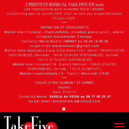
Panneau de gestion des cookies
L'INSTITUT MUSICAL TAKE FIVE EN 2026
Les inscriptions sont ouvertes toute l'année.
Le planning pour la saison 2026 -2027 ne sera pas disponible avant
fin juin 2026.
***
INITIATION ET DÉCOUVERTE
Atelier éveil musical, chant enfants, initiation piano junior , atelier
initiation instrumental 3 temps.
Contactez
Marie-Noëlle IMBART au 06 64 16 46 36
ou par email
marynomusic@gmail.com
Atelier éveil musical ( 2 ans 1/2 à 3 ans 1/2 )
Mardi: 16h45(PLACES
DISPONIBLES), Mercredi : 16h30 (PLACES DISPONIBLES), Samedi :
10h15 (2 PLACES DISPONIBLES)
Atelier éveil musical ( 4 - 5 ans )
Mercredi : 15h45 (PLACES
DISPONIBLES), Samedi : 11h15 (COMPLET)
Atelier chant enfants ( 5 - 7 ans ): Mercredi 17h30
***
COURS D'INSTRUMENT ET CHANT
Adultes
Ados, Enfants
Contacte
z Annie
VARELA da VEIGA au 0 6 71 05 35 47
ou par email annievarela.a@icloud.com
×