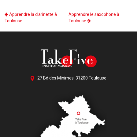
Préalablement à l’inscription, nous proposons une rencontre
enseignement.
avec l’enfant sur un atelier afin
d’évaluer sa maturité et de choisir le niveau adapté.
Apprendre la clarinette à
Apprendre le saxophone à
Toulouse
Toulouse
27 Bd des Minimes, 31200 Toulouse