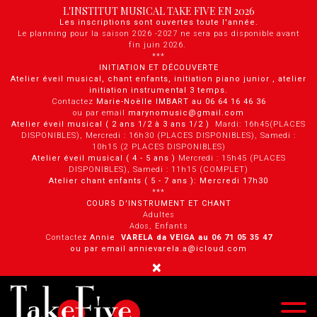
Panneau de gestion des cookies
L'INSTITUT MUSICAL TAKE FIVE EN 2026
Les inscriptions sont ouvertes toute l'année.
Le planning pour la saison 2026 -2027 ne sera pas disponible avant
fin juin 2026.
***
INITIATION ET DÉCOUVERTE
Atelier éveil musical, chant enfants, initiation piano junior , atelier
initiation instrumental 3 temps.
Contactez
Marie-Noëlle IMBART au 06 64 16 46 36
ou par email
marynomusic@gmail.com
Atelier éveil musical ( 2 ans 1/2 à 3 ans 1/2 )
Mardi: 16h45(PLACES
DISPONIBLES), Mercredi : 16h30 (PLACES DISPONIBLES), Samedi :
10h15 (2 PLACES DISPONIBLES)
Atelier éveil musical ( 4 - 5 ans )
Mercredi : 15h45 (PLACES
DISPONIBLES), Samedi : 11h15 (COMPLET)
Atelier chant enfants ( 5 - 7 ans ): Mercredi 17h30
***
COURS D'INSTRUMENT ET CHANT
Adultes
Ados, Enfants
Contacte
z Annie
VARELA da VEIGA au 0 6 71 05 35 47
ou par email annievarela.a@icloud.com
×