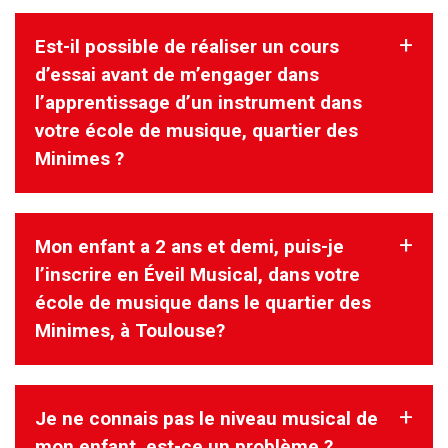
instruments, en fonction de votre niveau et/ besoin.
Est-il possible de réaliser un cours
Oui. Le solfège est un langage permettant de partager et
pratiquer la musique.
d’essai avant de m’engager dans
Il n’est pas dissocié de l’instrument, il est dès les premiers
l’apprentissage d’un instrument dans
cours intégré comme un dessin
votre école de musique, quartier des
correspondant à un geste et à un son, il est aussi chanté.
Minimes ?
Mon enfant a 2 ans et demi, puis-je
Oui !Vous pouvez réserver directement sur le formulaire.
Votre rencontre avec le directeur pédagogique tient lieu de
l’inscrire en Éveil Musical, dans votre
cours d’essai.
école de musique dans le quartier des
Minimes, à Toulouse?
Je ne connais pas le niveau musical de
Il est possible d’inscrire un enfant à 2 ans et demi.
Préalablement à l’inscription, nous proposons une rencontre
mon enfant, est-ce un problème ?