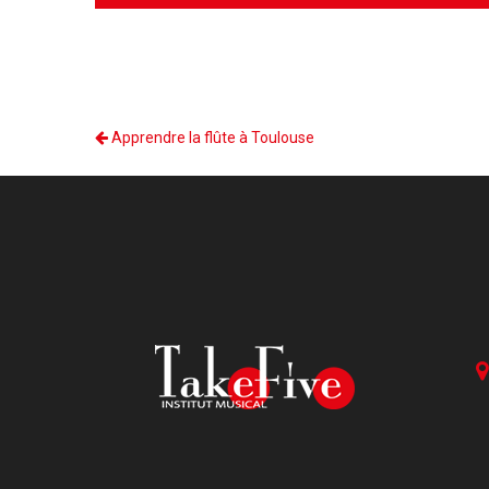
pratique.
La culture musicale tient une grande place dans notr
Découvrir, écouter, analyser, et jouer tous les styles fa
Il est possible d’inscrire un enfant à 2 ans et demi.
enseignement.
Préalablement à l’inscription, nous proposons une renco
d’évaluer sa maturité et de choisir le niveau adapté.
Apprendre la flûte à Toulouse