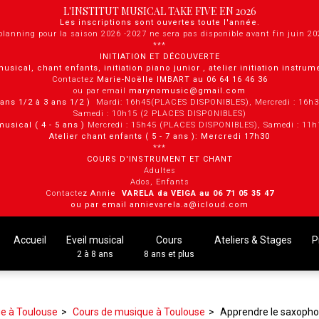
L'INSTITUT MUSICAL TAKE FIVE EN 2026
Les inscriptions sont ouvertes toute l'année.
planning pour la saison 2026 -2027 ne sera pas disponible avant fin juin 2
***
INITIATION ET DÉCOUVERTE
musical, chant enfants, initiation piano junior , atelier initiation instru
Contactez
Marie-Noëlle IMBART au 06 64 16 46 36
ou par email
marynomusic@gmail.com
2 ans 1/2 à 3 ans 1/2 )
Mardi: 16h45(PLACES DISPONIBLES), Mercredi : 16h
Samedi : 10h15 (2 PLACES DISPONIBLES)
musical ( 4 - 5 ans )
Mercredi : 15h45 (PLACES DISPONIBLES), Samedi : 11
Atelier chant enfants ( 5 - 7 ans ): Mercredi 17h30
***
COURS D'INSTRUMENT ET CHANT
Adultes
Ados, Enfants
Contacte
z Annie
VARELA da VEIGA au 0 6 71 05 35 47
ou par email annievarela.a@icloud.com
Accueil
Eveil musical
Cours
Ateliers & Stages
P
2 à 8 ans
8 ans et plus
e à Toulouse
Cours de musique à Toulouse
Apprendre le saxopho