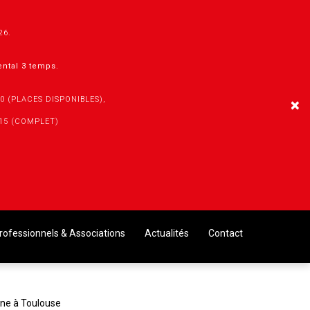
026.
mental 3 temps.
30 (PLACES DISPONIBLES),
×
h15 (COMPLET)
rofessionnels & Associations
Actualités
Contact
ne à Toulouse