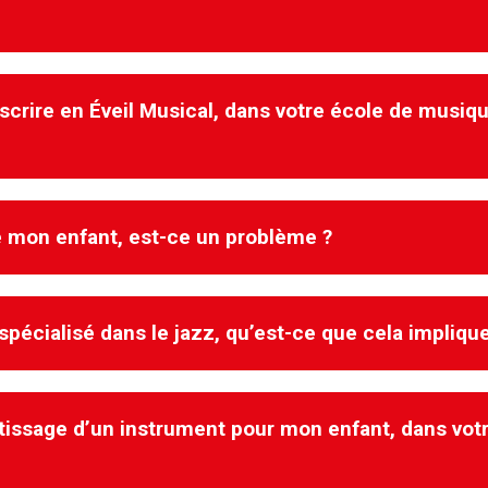
emiers cours intégré comme un dessin
té.
nscrire en Éveil Musical, dans votre école de musiq
re.
u de cours d’essai.
e mon enfant, est-ce un problème ?
ntre avec l’enfant sur un atelier afin
 spécialisé dans le jazz, qu’est-ce que cela impliq
que permet d’évaluer le niveau mais
azz, même si le nom peut le faire
ntissage d’un instrument pour mon enfant, dans vot
 à nos élèves l’autonomie dans leur