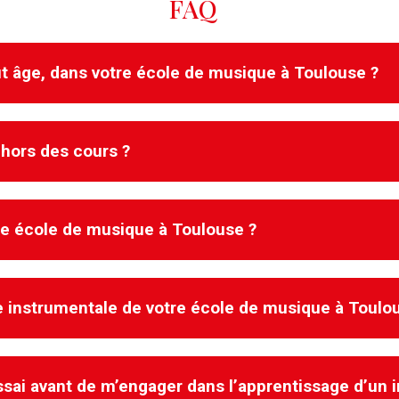
FAQ
t âge, dans votre école de musique à Toulouse ?
ehors des cours ?
ut à âge.
f afin de vous aider dans cette
tre école de musique à Toulouse ?
nstrument en dehors des cours, lorsque
eront évidents.
ours est contreproductive et n’est
i du professeur qui vous accompagne.
que instrumentale de votre école de musique à Toulo
ns notre école de musique dans le
asins d’instruments de musique à
tare, d’un saxophone ou autres
’essai avant de m’engager dans l’apprentissage d’un
 et pratiquer la musique.