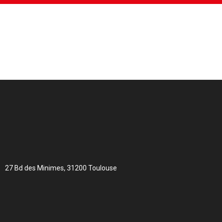
e enseignement.
it partie intégrante de notre
ntre avec l’enfant sur un atelier afin
27 Bd des Minimes, 31200 Toulouse