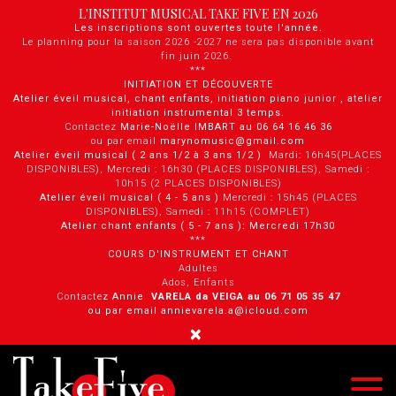
Panneau de gestion des cookies
L'INSTITUT MUSICAL TAKE FIVE EN 2026
Les inscriptions sont ouvertes toute l'année.
Le planning pour la saison 2026 -2027 ne sera pas disponible avant
fin juin 2026.
***
INITIATION ET DÉCOUVERTE
Atelier éveil musical, chant enfants, initiation piano junior , atelier
initiation instrumental 3 temps.
Contactez
Marie-Noëlle IMBART au 06 64 16 46 36
ou par email
marynomusic@gmail.com
Atelier éveil musical ( 2 ans 1/2 à 3 ans 1/2 )
Mardi: 16h45(PLACES
DISPONIBLES), Mercredi : 16h30 (PLACES DISPONIBLES), Samedi :
10h15 (2 PLACES DISPONIBLES)
Atelier éveil musical ( 4 - 5 ans )
Mercredi : 15h45 (PLACES
DISPONIBLES), Samedi : 11h15 (COMPLET)
Atelier chant enfants ( 5 - 7 ans ): Mercredi 17h30
***
COURS D'INSTRUMENT ET CHANT
Adultes
Ados, Enfants
Contacte
z Annie
VARELA da VEIGA au 0 6 71 05 35 47
ou par email annievarela.a@icloud.com
×