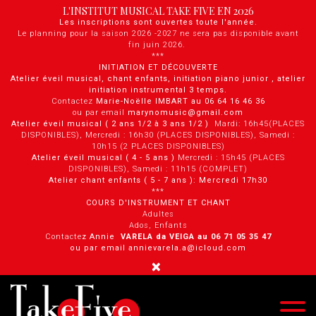
Panneau de gestion des cookies
L'INSTITUT MUSICAL TAKE FIVE EN 2026
Les inscriptions sont ouvertes toute l'année.
Le planning pour la saison 2026 -2027 ne sera pas disponible avant
fin juin 2026.
***
INITIATION ET DÉCOUVERTE
Atelier éveil musical, chant enfants, initiation piano junior , atelier
initiation instrumental 3 temps.
Contactez
Marie-Noëlle IMBART au 06 64 16 46 36
ou par email
marynomusic@gmail.com
Atelier éveil musical ( 2 ans 1/2 à 3 ans 1/2 )
Mardi: 16h45(PLACES
DISPONIBLES), Mercredi : 16h30 (PLACES DISPONIBLES), Samedi :
10h15 (2 PLACES DISPONIBLES)
Atelier éveil musical ( 4 - 5 ans )
Mercredi : 15h45 (PLACES
DISPONIBLES), Samedi : 11h15 (COMPLET)
Atelier chant enfants ( 5 - 7 ans ): Mercredi 17h30
***
COURS D'INSTRUMENT ET CHANT
Adultes
Ados, Enfants
Contacte
z Annie
VARELA da VEIGA au 0 6 71 05 35 47
ou par email annievarela.a@icloud.com
×