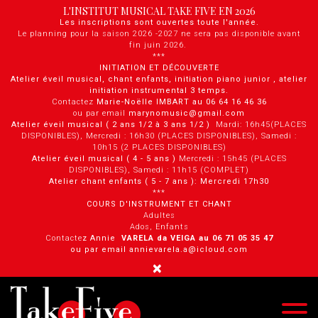
Panneau de gestion des cookies
L'INSTITUT MUSICAL TAKE FIVE EN 2026
Les inscriptions sont ouvertes toute l'année.
Le planning pour la saison 2026 -2027 ne sera pas disponible avant
fin juin 2026.
***
INITIATION ET DÉCOUVERTE
Atelier éveil musical, chant enfants, initiation piano junior , atelier
initiation instrumental 3 temps.
Contactez
Marie-Noëlle IMBART au 06 64 16 46 36
ou par email
marynomusic@gmail.com
Atelier éveil musical ( 2 ans 1/2 à 3 ans 1/2 )
Mardi: 16h45(PLACES
DISPONIBLES), Mercredi : 16h30 (PLACES DISPONIBLES), Samedi :
10h15 (2 PLACES DISPONIBLES)
Atelier éveil musical ( 4 - 5 ans )
Mercredi : 15h45 (PLACES
DISPONIBLES), Samedi : 11h15 (COMPLET)
Atelier chant enfants ( 5 - 7 ans ): Mercredi 17h30
***
COURS D'INSTRUMENT ET CHANT
Adultes
Ados, Enfants
Contacte
z Annie
VARELA da VEIGA au 0 6 71 05 35 47
ou par email annievarela.a@icloud.com
×