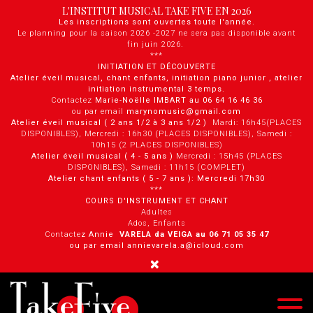
Panneau de gestion des cookies
L'INSTITUT MUSICAL TAKE FIVE EN 2026
Les inscriptions sont ouvertes toute l'année.
Le planning pour la saison 2026 -2027 ne sera pas disponible avant
fin juin 2026.
***
INITIATION ET DÉCOUVERTE
Atelier éveil musical, chant enfants, initiation piano junior , atelier
initiation instrumental 3 temps.
Contactez
Marie-Noëlle IMBART au 06 64 16 46 36
ou par email
marynomusic@gmail.com
Atelier éveil musical ( 2 ans 1/2 à 3 ans 1/2 )
Mardi: 16h45(PLACES
DISPONIBLES), Mercredi : 16h30 (PLACES DISPONIBLES), Samedi :
10h15 (2 PLACES DISPONIBLES)
Atelier éveil musical ( 4 - 5 ans )
Mercredi : 15h45 (PLACES
DISPONIBLES), Samedi : 11h15 (COMPLET)
Atelier chant enfants ( 5 - 7 ans ): Mercredi 17h30
***
COURS D'INSTRUMENT ET CHANT
Adultes
Ados, Enfants
Contacte
z Annie
VARELA da VEIGA au 0 6 71 05 35 47
ou par email annievarela.a@icloud.com
×