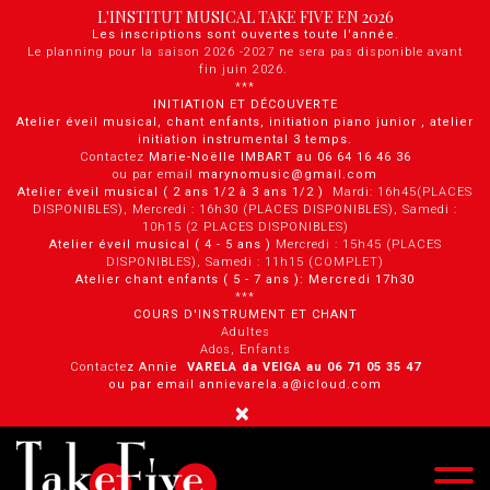
Panneau de gestion des cookies
L'INSTITUT MUSICAL TAKE FIVE EN 2026
Les inscriptions sont ouvertes toute l'année.
Le planning pour la saison 2026 -2027 ne sera pas disponible avant
fin juin 2026.
***
INITIATION ET DÉCOUVERTE
Atelier éveil musical, chant enfants, initiation piano junior , atelier
initiation instrumental 3 temps.
Contactez
Marie-Noëlle IMBART au 06 64 16 46 36
ou par email
marynomusic@gmail.com
Atelier éveil musical ( 2 ans 1/2 à 3 ans 1/2 )
Mardi: 16h45(PLACES
DISPONIBLES), Mercredi : 16h30 (PLACES DISPONIBLES), Samedi :
10h15 (2 PLACES DISPONIBLES)
Atelier éveil musical ( 4 - 5 ans )
Mercredi : 15h45 (PLACES
DISPONIBLES), Samedi : 11h15 (COMPLET)
Atelier chant enfants ( 5 - 7 ans ): Mercredi 17h30
***
COURS D'INSTRUMENT ET CHANT
Adultes
Ados, Enfants
Contacte
z Annie
VARELA da VEIGA au 0 6 71 05 35 47
ou par email annievarela.a@icloud.com
×