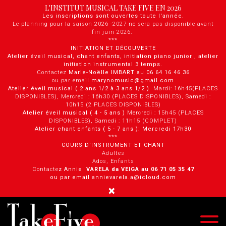
Panneau de gestion des cookies
L'INSTITUT MUSICAL TAKE FIVE EN 2026
Les inscriptions sont ouvertes toute l'année.
Le planning pour la saison 2026 -2027 ne sera pas disponible avant
fin juin 2026.
***
INITIATION ET DÉCOUVERTE
Atelier éveil musical, chant enfants, initiation piano junior , atelier
initiation instrumental 3 temps.
Contactez
Marie-Noëlle IMBART au 06 64 16 46 36
ou par email
marynomusic@gmail.com
Atelier éveil musical ( 2 ans 1/2 à 3 ans 1/2 )
Mardi: 16h45(PLACES
DISPONIBLES), Mercredi : 16h30 (PLACES DISPONIBLES), Samedi :
10h15 (2 PLACES DISPONIBLES)
Atelier éveil musical ( 4 - 5 ans )
Mercredi : 15h45 (PLACES
DISPONIBLES), Samedi : 11h15 (COMPLET)
Atelier chant enfants ( 5 - 7 ans ): Mercredi 17h30
***
COURS D'INSTRUMENT ET CHANT
Adultes
Ados, Enfants
Contacte
z Annie
VARELA da VEIGA au 0 6 71 05 35 47
ou par email annievarela.a@icloud.com
×