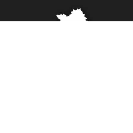
Activités
Nos actualités
Localités
Réseau et liens
Mentions légales
Charte d’utilisation des données
Gestion des cookies
2026